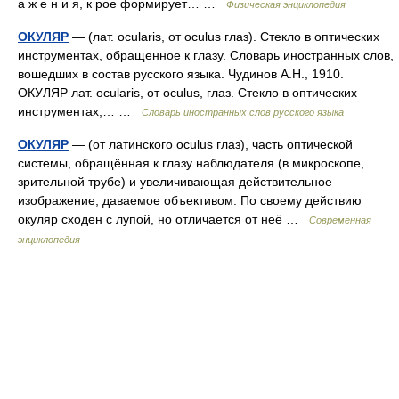
а ж е н и я, к рое формирует… …
Физическая энциклопедия
ОКУЛЯР
— (лат. ocularis, от oculus глаз). Стекло в оптических
инструментах, обращенное к глазу. Словарь иностранных слов,
вошедших в состав русского языка. Чудинов А.Н., 1910.
ОКУЛЯР лат. ocularis, от oculus, глаз. Стекло в оптических
инструментах,… …
Словарь иностранных слов русского языка
ОКУЛЯР
— (от латинского oculus глаз), часть оптической
системы, обращённая к глазу наблюдателя (в микроскопе,
зрительной трубе) и увеличивающая действительное
изображение, даваемое объективом. По своему действию
окуляр сходен с лупой, но отличается от неё …
Современная
энциклопедия