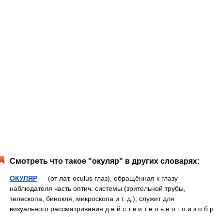
Смотреть что такое "окуляр" в других словарях:
ОКУЛЯР
— (от лат. oculus глаз), обращённая к глазу
наблюдателя часть оптич. системы (зрительной трубы,
телескопа, бинокля, микроскопа и т. д.); служит для
визуального рассматривания д е й с т в и т е л ь н о г о и з о б р