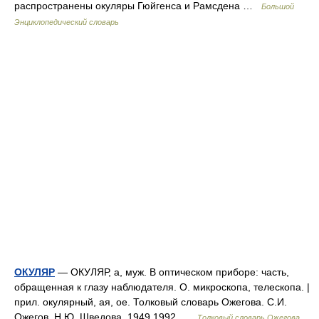
распространены окуляры Гюйгенса и Рамсдена …
Большой
Энциклопедический словарь
ОКУЛЯР
— ОКУЛЯР, а, муж. В оптическом приборе: часть,
обращенная к глазу наблюдателя. О. микроскопа, телескопа. |
прил. окулярный, ая, ое. Толковый словарь Ожегова. С.И.
Ожегов, Н.Ю. Шведова. 1949 1992 …
Толковый словарь Ожегова