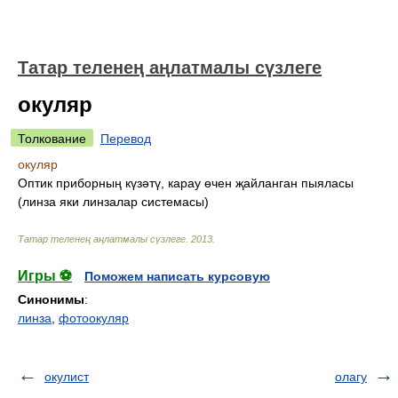
Татар теленең аңлатмалы сүзлеге
окуляр
Толкование
Перевод
окуляр
Оптик приборның күзәтү, карау өчен җайланган пыяласы
(линза яки линзалар системасы)
Татар теленең аңлатмалы сүзлеге
.
2013
.
Игры ⚽
Поможем написать курсовую
Синонимы
:
линза
,
фотоокуляр
окулист
олагу