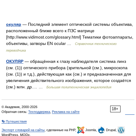
окуляр
— Последний элемент оптической системы объектива,
расположенный ближе всего к ПЗС матрице
[http://www.vidimost.com/glossary.html] Тематики фотоаппараты,
объективы, затворы EN ocular …
Справочник технического
переводчика
ОКУЛЯР
— обращённая к глазу наблюдателя система линз
(см. (1)) оптического прибора (зрительной (см.), микроскопа
(см. (1)) и т.д.), действующая как (см.) и предназначенная для
увеличения действительного изображения, которое создаётся
(см.) млн. др.… …
Большая политехническая энциклопедия
© Академик, 2000-2026
18+
Обратная связь:
Техподдержка
,
Реклама на сайте
👣 Путешествия
Экспорт словарей на сайты
, сделанные на PHP,
Joomla,
Drupal,
WordPress, MODx.